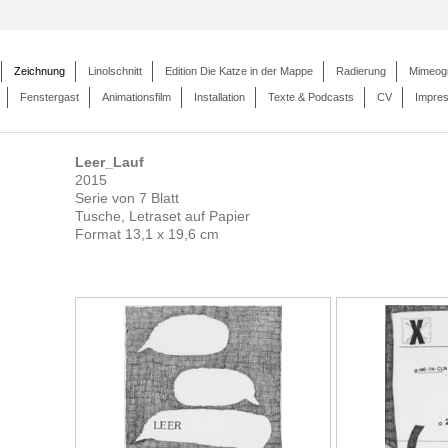
Zeichnung
Linolschnitt
Edition Die Katze in der Mappe
Radierung
Mimeog
Fenstergast
Animationsfilm
Installation
Texte & Podcasts
CV
Impre
Leer_Lauf
2015
Serie von 7 Blatt
Tusche, Letraset auf Papier
Format 13,1 x 19,6 cm