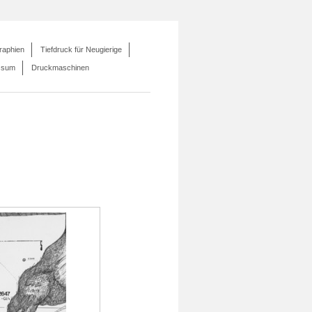
raphien
Tiefdruck für Neugierige
ssum
Druckmaschinen