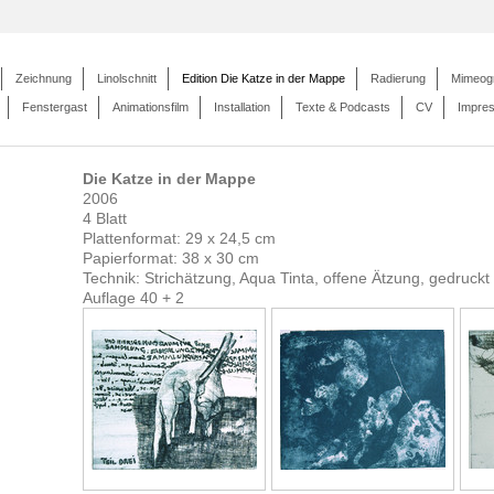
Zeichnung
Linolschnitt
Edition Die Katze in der Mappe
Radierung
Mimeog
Fenstergast
Animationsfilm
Installation
Texte & Podcasts
CV
Impre
Die Katze in der Mappe
2006
4 Blatt
Plattenformat: 29 x 24,5 cm
Papierformat: 38 x 30 cm
Technik: Strichätzung, Aqua Tinta, offene Ätzung, gedruckt
Auflage 40 + 2