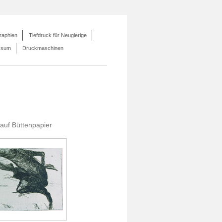
raphien
Tiefdruck für Neugierige
ssum
Druckmaschinen
 auf Büttenpapier