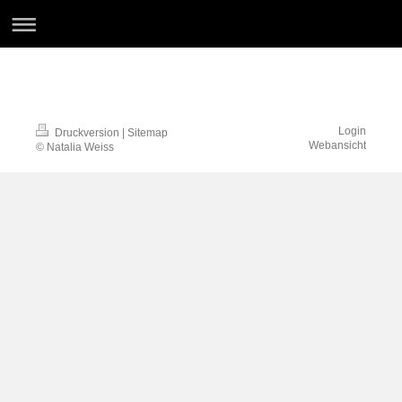
Login
Druckversion
|
Sitemap
Webansicht
© Natalia Weiss