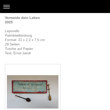
Vermeide dein Leben
2025
Leporello
Palmblattbindung
Format: 21 x 2,2 x 7,5 cm
28 Seiten
Tusche auf Papier
Text: Ernst Jandl