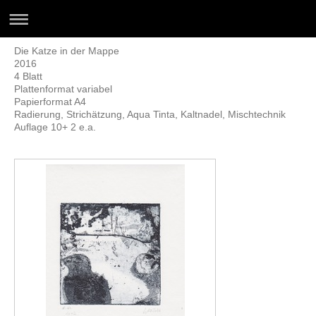
Die Katze in der Mappe
2016
4 Blatt
Plattenformat variabel
Papierformat A4
Radierung, Strichätzung, Aqua Tinta, Kaltnadel, Mischtechnik
Auflage 10+ 2 e.a.