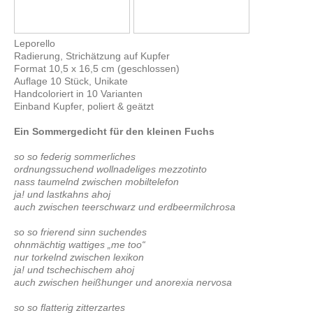
Leporello
Radierung, Strichätzung auf Kupfer
Format 10,5 x 16,5 cm (geschlossen)
Auflage 10 Stück, Unikate
Handcoloriert in 10 Varianten
Einband Kupfer, poliert & geätzt
Ein Sommergedicht für den kleinen Fuchs
so so federig sommerliches
ordnungssuchend wollnadeliges mezzotinto
nass taumelnd zwischen mobiltelefon
ja! und lastkahns ahoj
auch zwischen teerschwarz und erdbeermilchrosa
so so frierend sinn suchendes
ohnmächtig wattiges „me too“
nur torkelnd zwischen lexikon
ja! und tschechischem ahoj
auch zwischen heißhunger und anorexia nervosa
so so flatterig zitterzartes